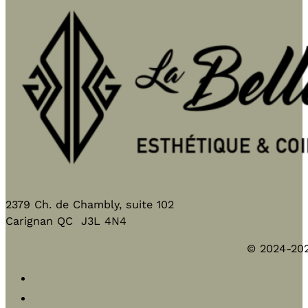
2379 Ch. de Chambly, suite 102
Carignan QC J3L 4N4
©
2024-202
Facebook
Instagram